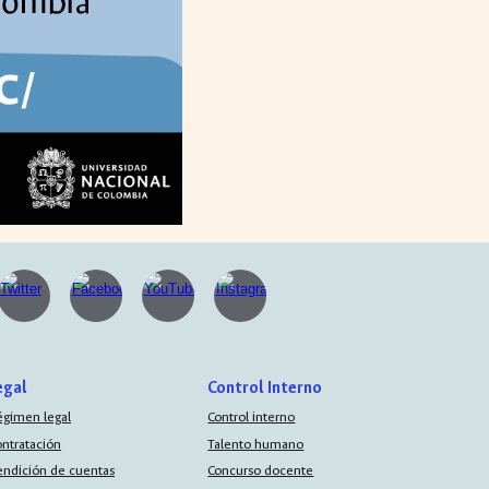
egal
Control Interno
égimen legal
Control interno
ontratación
Talento humano
endición de cuentas
Concurso docente