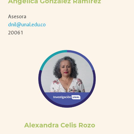
Angélica González Ramírez
Asesora
dnil@unal.edu.co
20061
Alexandra Celis Rozo