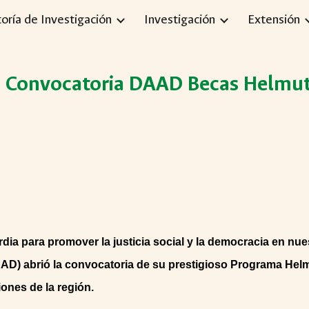
toría de Investigación
Investigación
Extensión
ip to main content
Skip to navigat
: Convocatoria DAAD Becas Helm
ia para promover la justicia social y la democracia en nuest
AD) abrió la convocatoria de su prestigioso Programa He
ones de la región.