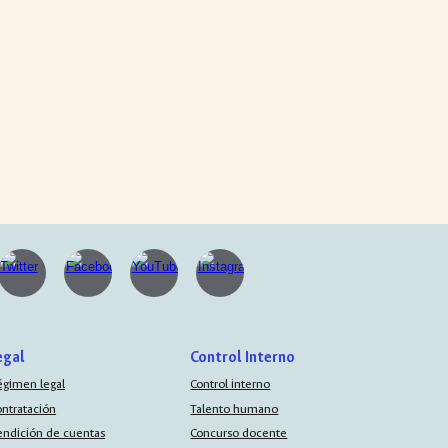
egal
Control Interno
égimen legal
Control interno
ontratación
Talento humano
endición de cuentas
Concurso docente