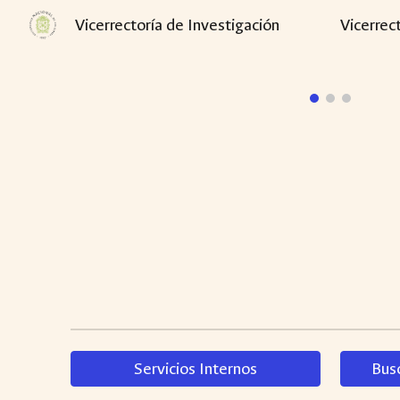
Vicerrectoría de Investigación
Vicerrec
Sk
Servicios Internos
Bus