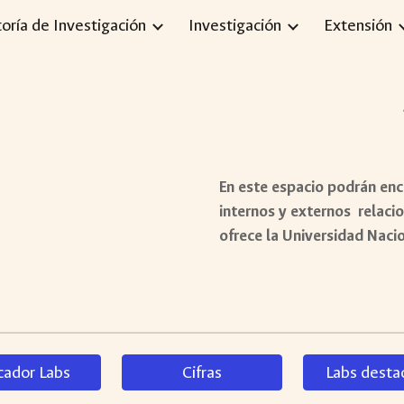
toría de Investigación
Investigación
Extensión
ip to main content
Skip to navigat
En este espacio podrán enc
internos y externos relaci
ofrece la Universidad Naci
cador Labs
Cifras
Labs desta