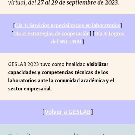
virtual, del
2
7
al
29
de septiembre de 202
3
.
[
Día 1: Servicios especializados en laboratorios
]
[
Día 2: Estrategias de cooperación
] [
Día 3: Logros
del SNL UNAL
]
GESLAB 202
3
tuvo como finalidad
visibilizar
capacidades y competencias técnicas de los
laboratorios ante la comunidad académica y el
sector empresarial
.
[
Volver a GESLAB
]