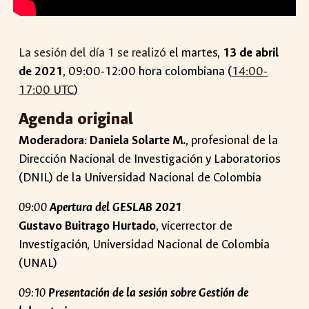
La sesión del día
1
se realiz
ó
el
martes
,
1
3
de abril
de 2021
, 0
9
:00-1
2
:00 hora colombiana (
1
4
:00-
1
7
:00 UTC
)
Agenda original
Moderadora
:
Daniela Solarte M.
, profesional de la
Dirección Nacional de Investigación y Laboratorios
(DNIL) de la Universidad Nacional de Colombia
09:00
Apertura del GESLAB 2021
Gustavo Buitrago Hurtado
, vicerrector de
Investigación, Universidad Nacional de Colombia
(UNAL)
09:10
Presentación de la sesión sobre Gestión de