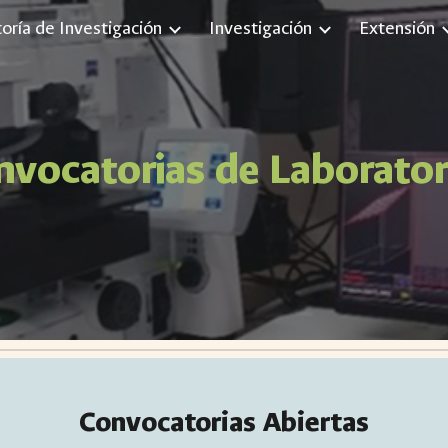
toría de Investigación
Investigación
Extensión
ip to main content
Skip to navigat
nvocatorias de Laborator
Convocatorias Abiertas