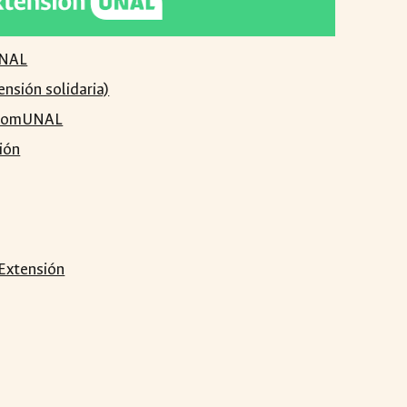
UNAL
ensión solidaria)
s comUNAL
ión
 Extensión