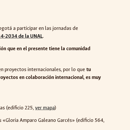
ogotá a participar en las jornadas de
2024-2034 de la UNAL
.
sión que en el presente tiene la comunidad
en proyectos internacionales, por lo que
tu
proyectos en colaboración internacional, es muy
s (edifi
cio 225,
ver mapa
)
s
«Gloria Amparo Galeano Garc
é
s» (edificio
564
,