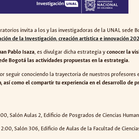
ratorios invita a los y las investigadoras de la UNAL sede B
ación de la Investigación, creación artística e innovación 
uan Pablo Isaza
, es divulgar dicha estrategia y
conocer la vi
sede Bogotá las actividades propuestas en la estrategia
.
or seguir conociendo la trayectoria de nuestros profesores 
, así como el compartir tu experiencia en el desarrollo de 
:00, Salón Aulas 2,
E
dificio de
P
osgrados de
C
iencias
H
umana
1
2
:00, Salón 306, Edificio de Aulas
de la Facultad de Ciencia