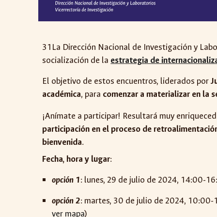
31
La Dirección Nacional de Investigación y Labo
socialización de la
estrategia de internacionaliz
El objetivo de estos encuentros, liderados por
J
académica
, para
comenzar a materializar en la 
¡Anímate a participar! Resultará muy enriqueced
participación en el proceso de retroalimentación
bienvenida
.
Fecha
,
hora y lugar
:
opción 1
: lunes
, 2
9
de
julio
de 2024,
14
:00-1
6
opción
2
:
martes
,
30
de julio de 2024, 1
0
:00-
ver mapa
)