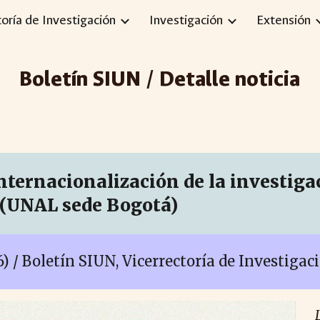
toría de Investigación
Investigación
Extensión
ip to main content
Skip to navigat
Boletín SIUN / Detalle noticia
nternacionalización de la investigac
 (UNAL sede
Bogotá
)
6)
/ Boletín SIUN, Vicerrectoría de Investiga